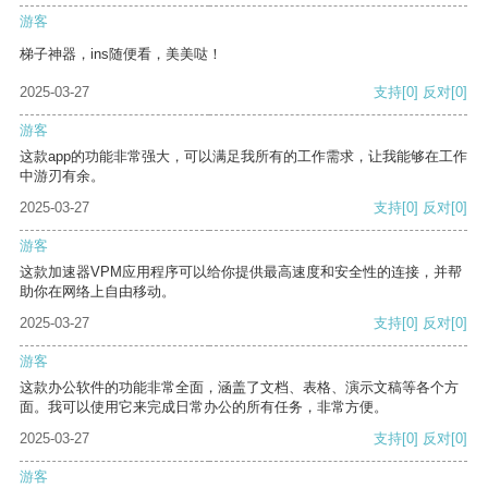
游客
梯子神器，ins随便看，美美哒！
2025-03-27
支持
[0]
反对
[0]
游客
这款app的功能非常强大，可以满足我所有的工作需求，让我能够在工作
中游刃有余。
2025-03-27
支持
[0]
反对
[0]
游客
这款加速器VPM应用程序可以给你提供最高速度和安全性的连接，并帮
助你在网络上自由移动。
2025-03-27
支持
[0]
反对
[0]
游客
这款办公软件的功能非常全面，涵盖了文档、表格、演示文稿等各个方
面。我可以使用它来完成日常办公的所有任务，非常方便。
2025-03-27
支持
[0]
反对
[0]
游客