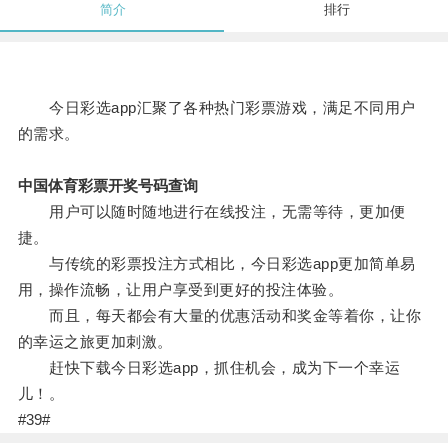
简介
排行
今日彩选app汇聚了各种热门彩票游戏，满足不同用户
的需求。
中国体育彩票开奖号码查询
用户可以随时随地进行在线投注，无需等待，更加便
捷。
与传统的彩票投注方式相比，今日彩选app更加简单易
用，操作流畅，让用户享受到更好的投注体验。
而且，每天都会有大量的优惠活动和奖金等着你，让你
的幸运之旅更加刺激。
赶快下载今日彩选app，抓住机会，成为下一个幸运
儿！。
#39#