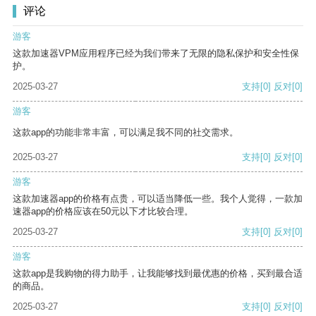
评论
游客
这款加速器VPM应用程序已经为我们带来了无限的隐私保护和安全性保
护。
2025-03-27
支持
[0]
反对
[0]
游客
这款app的功能非常丰富，可以满足我不同的社交需求。
2025-03-27
支持
[0]
反对
[0]
游客
这款加速器app的价格有点贵，可以适当降低一些。我个人觉得，一款加
速器app的价格应该在50元以下才比较合理。
2025-03-27
支持
[0]
反对
[0]
游客
这款app是我购物的得力助手，让我能够找到最优惠的价格，买到最合适
的商品。
2025-03-27
支持
[0]
反对
[0]