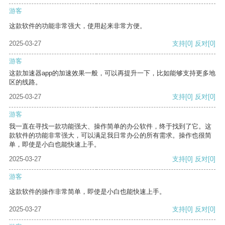
游客
这款软件的功能非常强大，使用起来非常方便。
2025-03-27
支持
[0]
反对
[0]
游客
这款加速器app的加速效果一般，可以再提升一下，比如能够支持更多地
区的线路。
2025-03-27
支持
[0]
反对
[0]
游客
我一直在寻找一款功能强大、操作简单的办公软件，终于找到了它。这
款软件的功能非常强大，可以满足我日常办公的所有需求。操作也很简
单，即使是小白也能快速上手。
2025-03-27
支持
[0]
反对
[0]
游客
这款软件的操作非常简单，即使是小白也能快速上手。
2025-03-27
支持
[0]
反对
[0]