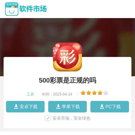
500彩票是正规的吗
工具
|
时间：2025-04-24
|
安卓下载
苹果下载
PC下载
安卓市场，安全绿色