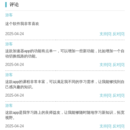
评论
游客
这个软件我非常喜欢
2025-04-24
支持
[0]
反对
[0]
游客
这款加速器app的功能有点单一，可以增加一些新功能，比如增加一个自
动切换线路的功能。
2025-04-24
支持
[0]
反对
[0]
游客
这款app的课程非常丰富，可以满足我不同的学习需求，让我能够找到自
己感兴趣的知识。
2025-04-24
支持
[0]
反对
[0]
游客
这款app是我学习路上的良师益友，让我能够随时随地学习新知识，拓宽
视野。
2025-04-24
支持
[0]
反对
[0]