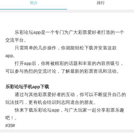
简介
排行
乐彩论坛app是一个专门为广大彩票爱好者打造的一个
交流平台。
只需简单的几步操作，你就能轻松下载并安装这款
app。
打开app后，你将被精彩的话题和丰富的内容所吸引，
可以参与热烈的交流讨论，了解最新的彩票资讯和活动。
乐彩论坛手机app下载
通过与其他彩票爱好者的互动，你可以不断提升自己的
玩法技巧，更有机会结识到志同道合的朋友。
快来下载乐彩论坛app，与广大玩家一起分享彩票乐趣
吧！。
#39#