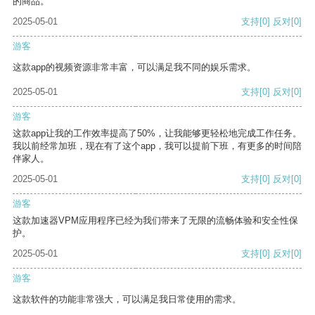
的商品。
2025-05-01
支持
[0]
反对
[0]
游客
这款app的视频资源非常丰富，可以满足我不同的娱乐需求。
2025-05-01
支持
[0]
反对
[0]
游客
这款app让我的工作效率提高了50%，让我能够更轻松地完成工作任务。
我以前经常加班，现在有了这个app，我可以提前下班，有更多的时间陪
伴家人。
2025-05-01
支持
[0]
反对
[0]
游客
这款加速器VPM应用程序已经为我们带来了无限的流畅体验和安全性保
护。
2025-05-01
支持
[0]
反对
[0]
游客
这款软件的功能非常强大，可以满足我日常使用的需求。