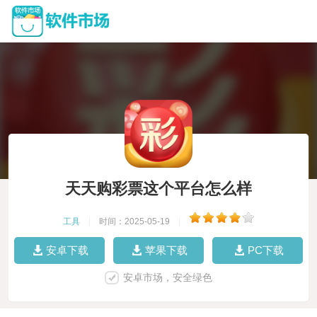
天天购彩票这个平台怎么样
工具
|
时间：2025-05-19
|
安卓下载
苹果下载
PC下载
安卓市场，安全绿色