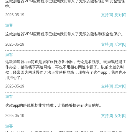
这款加速器VPM应用程序已经为我们带来了无限的隐私保护和安全性保
护。
2025-05-19
支持
[0]
反对
[0]
游客
这款加速器VPM应用程序已经为我们带来了无限的隐私和安全性保护。
2025-05-19
支持
[0]
反对
[0]
游客
这款加速器app简直是居家旅行必备神器，无论是看视频、玩游戏还是工
作办公，都能畅享高速网络，再也不用担心网速卡顿了。以前出差的时
候，经常因为网速慢而无法正常使用网络，现在有了这个app，我再也不
用担心了。
2025-05-19
支持
[0]
反对
[0]
游客
这款app的路线规划非常精准，让我能够快速到达目的地。
2025-05-19
支持
[0]
反对
[0]
游客