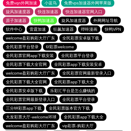
免费vqn外网加速
小蓝鸟
免费vps加速器外网苹果版
旋风加速度器
快连加速器
快连加速器官网入口
原子加速器
快鸭加速器
旋风加速度器
外网网址导航
软件中心
雷霆加速
狂飙加速器
哔咔漫画
快鸭VPN
welcome盈彩购彩大厅广东
全民彩票安卓版下载
全民彩票平台登录
6f彩票welcome
全民彩票官网app下载安装
全民彩票平台登录
全民彩票下载大全官网
全民彩票app下载安装安卓
welcome盈彩购彩大厅广东
全民彩票官网最新登录入口
全民彩票下载大全官网
全民彩票app下载大全
全民彩票安卓版下载
乐彩汇平台是怎么赚钱的
全民彩票官网最新登录入口
全民彩票平台登录
三分钟彩票app下载
全民彩票版本官方下载
大发彩票大厅-welcome环球
全民彩票app下载大全
welcome盈彩购彩大厅广东
vip彩票-购彩大厅