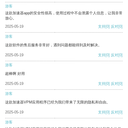
游客
这款加速器app的安全性很高，使用过程中不会泄露个人信息，让我非常
放心。
2025-05-19
支持
[0]
反对
[0]
游客
这款软件的售后服务非常好，遇到问题都能得到及时解决。
2025-05-19
支持
[0]
反对
[0]
游客
超棒啊 好用
2025-05-19
支持
[0]
反对
[0]
游客
这款加速器VPM应用程序已经为我们带来了无限的隐私和自由。
2025-05-19
支持
[0]
反对
[0]
游客