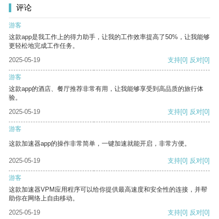
评论
游客
这款app是我工作上的得力助手，让我的工作效率提高了50%，让我能够
更轻松地完成工作任务。
2025-05-19
支持
[0]
反对
[0]
游客
这款app的酒店、餐厅推荐非常有用，让我能够享受到高品质的旅行体
验。
2025-05-19
支持
[0]
反对
[0]
游客
这款加速器app的操作非常简单，一键加速就能开启，非常方便。
2025-05-19
支持
[0]
反对
[0]
游客
这款加速器VPM应用程序可以给你提供最高速度和安全性的连接，并帮
助你在网络上自由移动。
2025-05-19
支持
[0]
反对
[0]