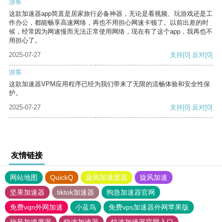
游客
这款加速器app简直是居家旅行必备神器，无论是看视频、玩游戏还是工
作办公，都能畅享高速网络，再也不用担心网速卡顿了。以前出差的时
候，经常因为网速慢而无法正常使用网络，现在有了这个app，我再也不
用担心了。
2025-07-27
支持
[0]
反对
[0]
游客
这款加速器VPM应用程序已经为我们带来了无限的流畅体验和安全性保
护。
2025-07-27
支持
[0]
反对
[0]
友情链接
网站地图
QuickQ
旋风加速度器
旋风加速
坚果加速器
tiktok加速器
狗急加速器官网
免费vqn外网加速
小蓝鸟
免费vps加速器外网苹果版