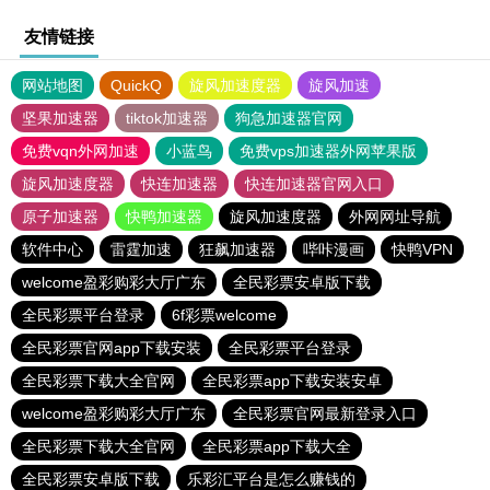
友情链接
网站地图
QuickQ
旋风加速度器
旋风加速
坚果加速器
tiktok加速器
狗急加速器官网
免费vqn外网加速
小蓝鸟
免费vps加速器外网苹果版
旋风加速度器
快连加速器
快连加速器官网入口
原子加速器
快鸭加速器
旋风加速度器
外网网址导航
软件中心
雷霆加速
狂飙加速器
哔咔漫画
快鸭VPN
welcome盈彩购彩大厅广东
全民彩票安卓版下载
全民彩票平台登录
6f彩票welcome
全民彩票官网app下载安装
全民彩票平台登录
全民彩票下载大全官网
全民彩票app下载安装安卓
welcome盈彩购彩大厅广东
全民彩票官网最新登录入口
全民彩票下载大全官网
全民彩票app下载大全
全民彩票安卓版下载
乐彩汇平台是怎么赚钱的