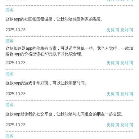
游客
这款app的社区氛围很温馨，让我能够感受到家的温暖。
2025-10-28
支持
[0]
反对
[0]
游客
这款加速器app的价格有点贵，可以适当降低一些。我个人觉得，一款加
速器app的价格应该在50元以下才比较合理。
2025-10-28
支持
[0]
反对
[0]
游客
这款app的游戏非常好玩，可以让我消磨时间。
2025-10-28
支持
[0]
反对
[0]
游客
这款app就像我的社交平台，让我能够与志同道合的朋友一起交流。
2025-10-28
支持
[0]
反对
[0]
游客