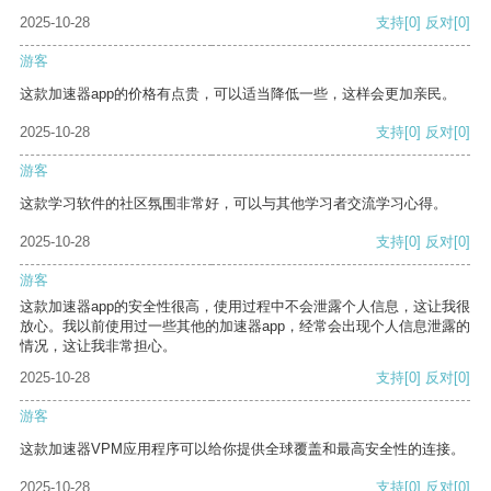
2025-10-28
支持
[0]
反对
[0]
游客
这款加速器app的价格有点贵，可以适当降低一些，这样会更加亲民。
2025-10-28
支持
[0]
反对
[0]
游客
这款学习软件的社区氛围非常好，可以与其他学习者交流学习心得。
2025-10-28
支持
[0]
反对
[0]
游客
这款加速器app的安全性很高，使用过程中不会泄露个人信息，这让我很
放心。我以前使用过一些其他的加速器app，经常会出现个人信息泄露的
情况，这让我非常担心。
2025-10-28
支持
[0]
反对
[0]
游客
这款加速器VPM应用程序可以给你提供全球覆盖和最高安全性的连接。
2025-10-28
支持
[0]
反对
[0]